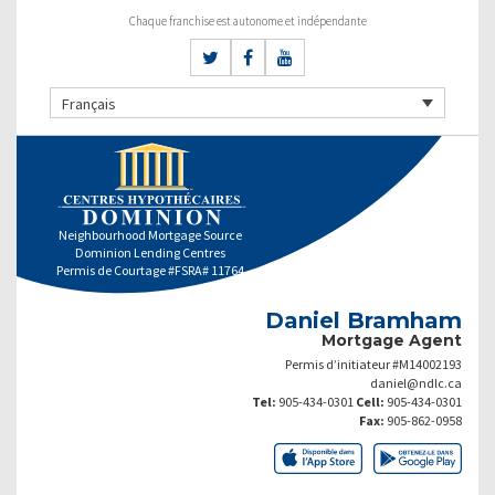
Chaque franchise est autonome et indépendante
Français
Neighbourhood Mortgage Source
Dominion Lending Centres
Permis de Courtage #FSRA# 11764
Daniel Bramham
Mortgage Agent
Permis d’initiateur #M14002193
daniel@ndlc.ca
Tel:
905-434-0301
Cell:
905-434-0301
Fax:
905-862-0958