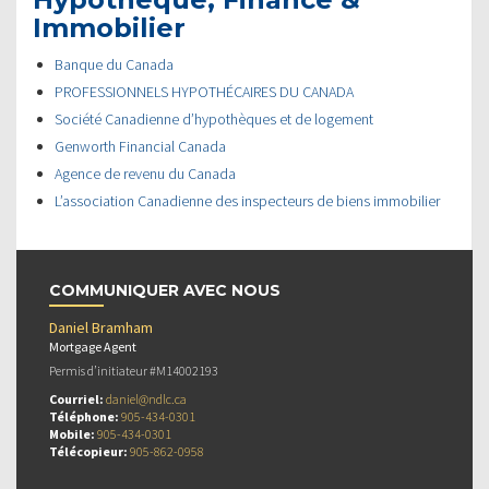
Immobilier
Banque du Canada
PROFESSIONNELS HYPOTHÉCAIRES DU CANADA
Société Canadienne d’hypothèques et de logement
Genworth Financial Canada
Agence de revenu du Canada
L’association Canadienne des inspecteurs de biens immobilier
COMMUNIQUER AVEC NOUS
Daniel Bramham
Mortgage Agent
Permis d’initiateur #M14002193
Courriel:
daniel@ndlc.ca
Téléphone:
905-434-0301
Mobile:
905-434-0301
Télécopieur:
905-862-0958