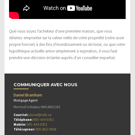
Que vous soyez l’acheteur d’une première maison, que vous
désiriez emprunter sur la valeur nette de votre propriété (votre avoir
propre foncier) à des fins d’investissement ou de loisir, ou que votre
hypothèque actuelle arrive simplement à expiration, il vous faut
prendre une décision éclairée auprès d’un conseiller impartial.
COMMUNIQUER AVEC NOUS
Daniel Bramham
Mortgage Agent
Permis d’initiateur #M14002193
Courriel:
daniel@ndlc.ca
Téléphone:
905-434-0301
Mobile:
905-434-0301
Télécopieur:
905-862-0958