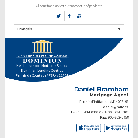
Chaque franchise est autonome et indépendante
Français
Neighbourhood Mortgage Source
Dominion Lending Centres
Permis de Courtage #FSRA# 11764
Daniel Bramham
Mortgage Agent
Permis d’initiateur #M14002193
daniel@ndlc.ca
Tel:
905-434-0301
Cell:
905-434-0301
Fax:
905-862-0958