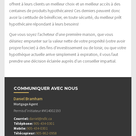
offrent à leurs clients un meilleur choix et un meilleur accès à des
centaines de produits hypothécaires! Ces derniers peuvent donc
avoir la certitude de bénéficier, en toute sécurité, du meilleur prêt
hypothécaire répondant à leurs besoins!
Que vous soyez l’acheteur d’une première maison, que vous
désiriez emprunter sur la valeur nette de votre propriété (votre avoir
propre foncier) à des fins d’investissement ou de loisir, ou que votre
hypothèque actuelle arrive simplement à expiration, il vous faut
prendre une décision éclairée auprès d’un conseiller impartial.
COMMUNIQUER AVEC NOUS
Daniel Bramham
Mortgage Agent
Permis d’initiateur #M14002193
Courriel:
daniel@ndlc.ca
Téléphone:
905-434-0301
Mobile:
905-434-0301
Télécopieur:
905-862-0958