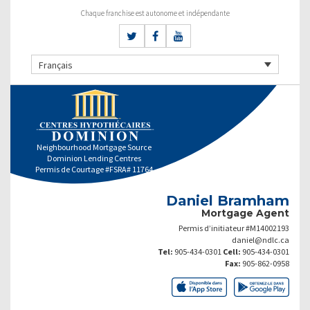
Chaque franchise est autonome et indépendante
Français
Neighbourhood Mortgage Source
Dominion Lending Centres
Permis de Courtage #FSRA# 11764
Daniel Bramham
Mortgage Agent
Permis d’initiateur #M14002193
daniel@ndlc.ca
Tel:
905-434-0301
Cell:
905-434-0301
Fax:
905-862-0958