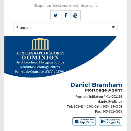
Chaque franchise est autonome et indépendante
Français
Neighbourhood Mortgage Source
Dominion Lending Centres
Permis de Courtage #FSRA# 11764
Daniel Bramham
Mortgage Agent
Permis d’initiateur #M14002193
daniel@ndlc.ca
Tel:
905-434-0301
Cell:
905-434-0301
Fax:
905-862-0958