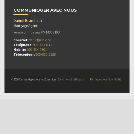
COMMUNIQUER AVEC NOUS
Daniel Bramham
Mortgage Agent
Permis d’initiateur #M14002193
Courriel:
daniel@ndlc.ca
Téléphone:
905-434-0301
Mobile:
905-434-0301
Télécopieur:
905-862-0958
© 2026 Centres Hypothécaires Dominion
Conditions d’utilisation
|
Politique de confidentialité